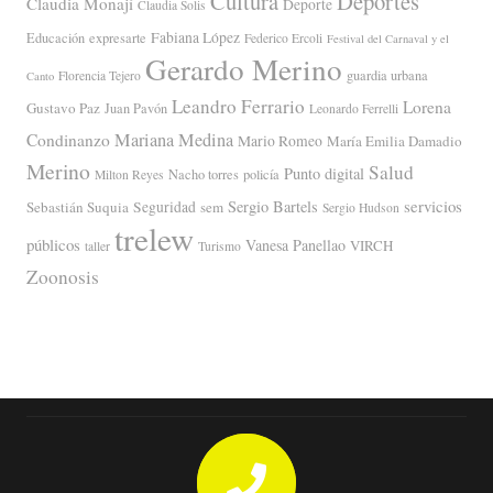
Cultura
Deportes
Claudia Monají
Deporte
Claudia Solis
Fabiana López
Educación
expresarte
Federico Ercoli
Festival del Carnaval y el
Gerardo Merino
guardia urbana
Florencia Tejero
Canto
Leandro Ferrario
Lorena
Gustavo Paz
Juan Pavón
Leonardo Ferrelli
Mariana Medina
Condinanzo
Mario Romeo
María Emilia Damadio
Merino
Salud
Punto digital
Nacho torres
policía
Milton Reyes
servicios
Sergio Bartels
Sebastián Suquia
Seguridad
sem
Sergio Hudson
trelew
públicos
Vanesa Panellao
VIRCH
taller
Turismo
Zoonosis