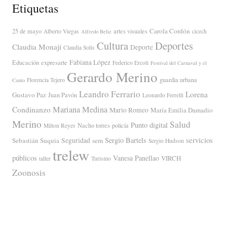
Etiquetas
Carola Cordón
25 de mayo
artes visuales
Alberto Viegas
cicech
Alfredo Beliz
Cultura
Deportes
Claudia Monají
Deporte
Claudia Solis
Fabiana López
Educación
expresarte
Federico Ercoli
Festival del Carnaval y el
Gerardo Merino
guardia urbana
Florencia Tejero
Canto
Leandro Ferrario
Lorena
Gustavo Paz
Juan Pavón
Leonardo Ferrelli
Mariana Medina
Condinanzo
Mario Romeo
María Emilia Damadio
Merino
Salud
Punto digital
Nacho torres
policía
Milton Reyes
servicios
Sergio Bartels
Sebastián Suquia
Seguridad
sem
Sergio Hudson
trelew
públicos
Vanesa Panellao
VIRCH
taller
Turismo
Zoonosis