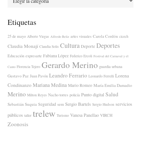
Etiquetas
Carola Cordón
25 de mayo
artes visuales
Alberto Viegas
cicech
Alfredo Beliz
Cultura
Deportes
Claudia Monají
Deporte
Claudia Solis
Fabiana López
Educación
expresarte
Federico Ercoli
Festival del Carnaval y el
Gerardo Merino
guardia urbana
Florencia Tejero
Canto
Leandro Ferrario
Lorena
Gustavo Paz
Juan Pavón
Leonardo Ferrelli
Mariana Medina
Condinanzo
Mario Romeo
María Emilia Damadio
Merino
Salud
Punto digital
Nacho torres
policía
Milton Reyes
servicios
Sergio Bartels
Sebastián Suquia
Seguridad
sem
Sergio Hudson
trelew
públicos
Vanesa Panellao
VIRCH
taller
Turismo
Zoonosis