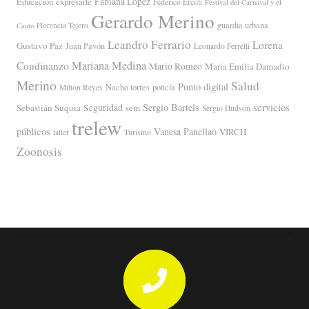
Fabiana López
Educación
expresarte
Federico Ercoli
Festival del Carnaval y el
Gerardo Merino
guardia urbana
Florencia Tejero
Canto
Leandro Ferrario
Lorena
Gustavo Paz
Juan Pavón
Leonardo Ferrelli
Mariana Medina
Condinanzo
Mario Romeo
María Emilia Damadio
Merino
Salud
Punto digital
Nacho torres
policía
Milton Reyes
servicios
Sergio Bartels
Sebastián Suquia
Seguridad
sem
Sergio Hudson
trelew
públicos
Vanesa Panellao
VIRCH
taller
Turismo
Zoonosis