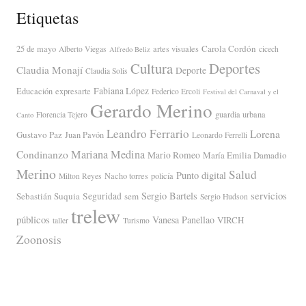
Etiquetas
Carola Cordón
25 de mayo
artes visuales
Alberto Viegas
cicech
Alfredo Beliz
Cultura
Deportes
Claudia Monají
Deporte
Claudia Solis
Fabiana López
Educación
expresarte
Federico Ercoli
Festival del Carnaval y el
Gerardo Merino
guardia urbana
Florencia Tejero
Canto
Leandro Ferrario
Lorena
Gustavo Paz
Juan Pavón
Leonardo Ferrelli
Mariana Medina
Condinanzo
Mario Romeo
María Emilia Damadio
Merino
Salud
Punto digital
Nacho torres
policía
Milton Reyes
servicios
Sergio Bartels
Sebastián Suquia
Seguridad
sem
Sergio Hudson
trelew
públicos
Vanesa Panellao
VIRCH
taller
Turismo
Zoonosis