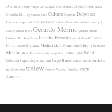
Carola Cordón
25 de mayo
artes visuales
Alberto Viegas
cicech
Alfredo Beliz
Cultura
Deportes
Claudia Monají
Deporte
Claudia Solis
Fabiana López
Educación
expresarte
Federico Ercoli
Festival del Carnaval y el
Gerardo Merino
guardia urbana
Florencia Tejero
Canto
Leandro Ferrario
Lorena
Gustavo Paz
Juan Pavón
Leonardo Ferrelli
Mariana Medina
Condinanzo
Mario Romeo
María Emilia Damadio
Merino
Salud
Punto digital
Nacho torres
policía
Milton Reyes
servicios
Sergio Bartels
Sebastián Suquia
Seguridad
sem
Sergio Hudson
trelew
públicos
Vanesa Panellao
VIRCH
taller
Turismo
Zoonosis