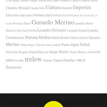
Carola Cordón
25 de mayo
artes visuales
Alberto Viegas
cicech
Alfredo Beliz
Cultura
Deportes
Claudia Monají
Deporte
Claudia Solis
Fabiana López
Educación
expresarte
Federico Ercoli
Festival del Carnaval y el
Gerardo Merino
guardia urbana
Florencia Tejero
Canto
Leandro Ferrario
Lorena
Gustavo Paz
Juan Pavón
Leonardo Ferrelli
Mariana Medina
Condinanzo
Mario Romeo
María Emilia Damadio
Merino
Salud
Punto digital
Nacho torres
policía
Milton Reyes
servicios
Sergio Bartels
Sebastián Suquia
Seguridad
sem
Sergio Hudson
trelew
públicos
Vanesa Panellao
VIRCH
taller
Turismo
Zoonosis