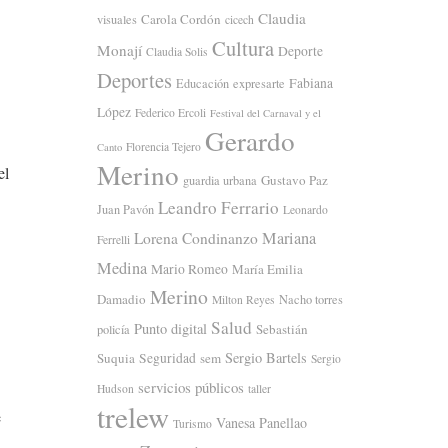
Claudia
Carola Cordón
visuales
cicech
Cultura
Monají
Deporte
Claudia Solis
Deportes
Fabiana
Educación
expresarte
López
Federico Ercoli
Festival del Carnaval y el
Gerardo
Florencia Tejero
Canto
Merino
el
Gustavo Paz
guardia urbana
Leandro Ferrario
Juan Pavón
Leonardo
Mariana
Lorena Condinanzo
Ferrelli
Medina
Mario Romeo
María Emilia
Merino
Damadio
Nacho torres
Milton Reyes
Salud
Punto digital
Sebastián
policía
Sergio Bartels
Suquia
Seguridad
sem
Sergio
servicios públicos
Hudson
taller
trelew
e
Vanesa Panellao
Turismo