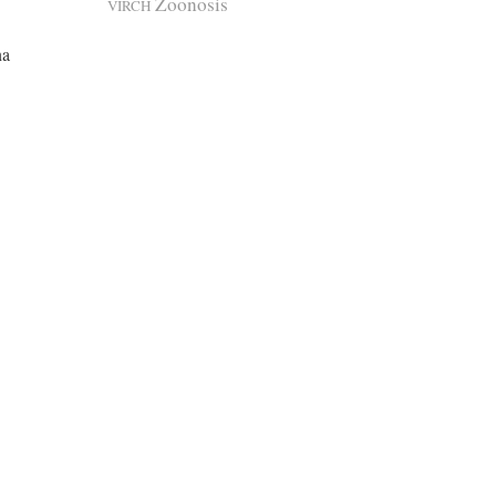
Zoonosis
VIRCH
na