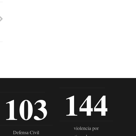
144
103
violencia por
Defensa Civil