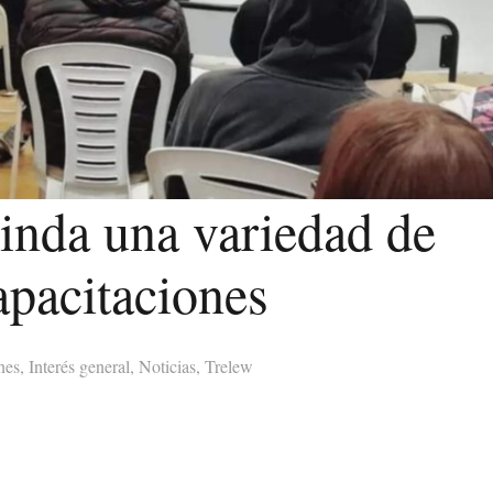
inda una variedad de
apacitaciones
nes
,
Interés general
,
Noticias
,
Trelew