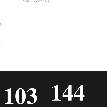
Zoonosis
VIRCH
144
103