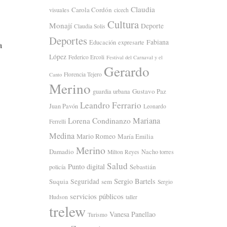
Claudia
Carola Cordón
visuales
cicech
Cultura
Monají
Deporte
Claudia Solis
Deportes
Fabiana
Educación
expresarte
a
López
Federico Ercoli
Festival del Carnaval y el
Gerardo
Florencia Tejero
Canto
Merino
Gustavo Paz
guardia urbana
Leandro Ferrario
Juan Pavón
Leonardo
Mariana
Lorena Condinanzo
Ferrelli
Medina
Mario Romeo
María Emilia
Merino
Damadio
Nacho torres
Milton Reyes
Salud
Punto digital
Sebastián
policía
Sergio Bartels
Suquia
Seguridad
sem
Sergio
servicios públicos
Hudson
taller
trelew
Vanesa Panellao
Turismo