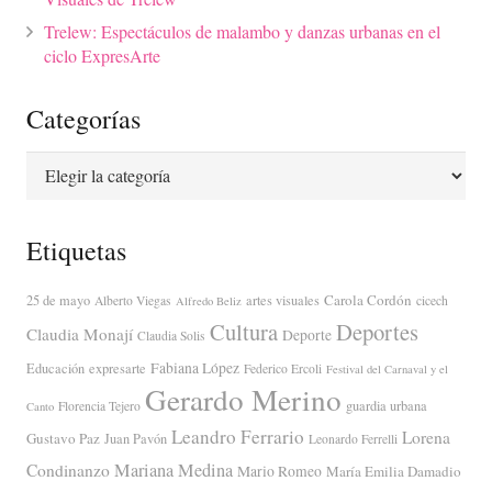
Trelew: Espectáculos de malambo y danzas urbanas en el
ciclo ExpresArte
Categorías
Categorías
Etiquetas
Carola Cordón
25 de mayo
artes visuales
Alberto Viegas
cicech
Alfredo Beliz
Cultura
Deportes
Claudia Monají
Deporte
Claudia Solis
Fabiana López
Educación
expresarte
Federico Ercoli
Festival del Carnaval y el
Gerardo Merino
guardia urbana
Florencia Tejero
Canto
Leandro Ferrario
Lorena
Gustavo Paz
Juan Pavón
Leonardo Ferrelli
Mariana Medina
Condinanzo
Mario Romeo
María Emilia Damadio