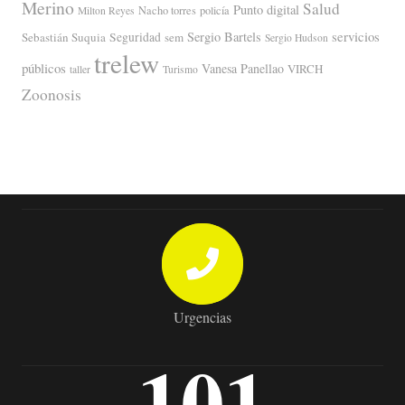
Merino
Salud
Punto digital
Nacho torres
policía
Milton Reyes
servicios
Sergio Bartels
Sebastián Suquia
Seguridad
sem
Sergio Hudson
trelew
públicos
Vanesa Panellao
VIRCH
taller
Turismo
Zoonosis
Urgencias
101