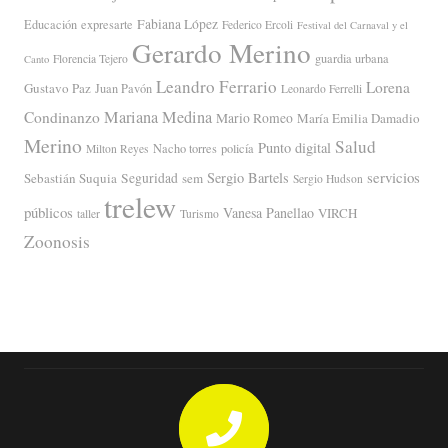
Fabiana López
Educación
expresarte
Federico Ercoli
Festival del Carnaval y el
Gerardo Merino
guardia urbana
Florencia Tejero
Canto
Leandro Ferrario
Lorena
Gustavo Paz
Juan Pavón
Leonardo Ferrelli
Mariana Medina
Condinanzo
Mario Romeo
María Emilia Damadio
Merino
Salud
Punto digital
Nacho torres
policía
Milton Reyes
servicios
Sergio Bartels
Sebastián Suquia
Seguridad
sem
Sergio Hudson
trelew
públicos
Vanesa Panellao
VIRCH
taller
Turismo
Zoonosis