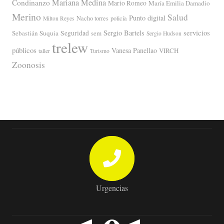
Mariana Medina
Condinanzo
Mario Romeo
María Emilia Damadio
Merino
Salud
Punto digital
Nacho torres
policía
Milton Reyes
servicios
Sergio Bartels
Sebastián Suquia
Seguridad
sem
Sergio Hudson
trelew
públicos
Vanesa Panellao
VIRCH
taller
Turismo
Zoonosis
Urgencias