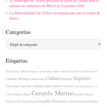
El Municipio de Trelew presenta su oferta de ciudad para el
turismo de reuniones en Meet Up Argentina 2026
La Municipalidad de Trelew acompaña una nueva velada de
boxeo
Categorías
Categorías
Etiquetas
Carola Cordón
25 de mayo
artes visuales
Alberto Viegas
cicech
Alfredo Beliz
Cultura
Deportes
Claudia Monají
Deporte
Claudia Solis
Fabiana López
Educación
expresarte
Federico Ercoli
Festival del Carnaval y el
Gerardo Merino
guardia urbana
Florencia Tejero
Canto
Leandro Ferrario
Lorena
Gustavo Paz
Juan Pavón
Leonardo Ferrelli