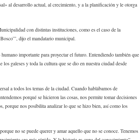
al» al desarrollo actual, al crecimiento, y a la planificación y le otorga
nicipalidad con distintas instituciones, como es el caso de la
Bosco’”, dijo el mandatario municipal.
o humano importante para proyectar el futuro. Entendiendo también que
de los galeses y toda la cultura que se dio en nuestra ciudad desde
versal a todos los temas de la ciudad. Cuando hablábamos de
y entendemos porqué se hicieron las cosas, nos permite tomar decisiones
, porque nos posibilita analizar lo que se hizo bien, así como los
ad, porque no se puede querer y amar aquello que no se conoce. Tenemos
recimiento sea más rápido. Y la historia es cuna del conocimiento”,