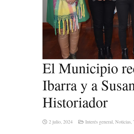
El Municipio re
Ibarra y a Susa
Historiador
2 julio, 2024
Interés general
,
Noticias
,