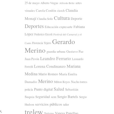
25 de mayo
artes
Alberto Viegas
Alfredo Beliz
Claudia
Carola Cordón
visuales
cicech
Cultura
Monají
Deporte
Claudia Solis
Deportes
Fabiana
Educación
expresarte
López
Federico Ercoli
Festival del Carnaval y el
Gerardo
Florencia Tejero
Canto
Merino
Gustavo Paz
guardia urbana
Leandro Ferrario
Juan Pavón
Leonardo
Mariana
Lorena Condinanzo
Ferrelli
Medina
Mario Romeo
María Emilia
Merino
Damadio
Nacho torres
Milton Reyes
Salud
Punto digital
Sebastián
policía
Sergio Bartels
Suquia
Seguridad
sem
Sergio
servicios públicos
Hudson
taller
trelew
w,
Vanesa Panellao
Turismo