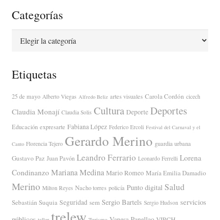
Categorías
Categorías
Etiquetas
Carola Cordón
25 de mayo
artes visuales
Alberto Viegas
cicech
Alfredo Beliz
Cultura
Deportes
Claudia Monají
Deporte
Claudia Solis
Fabiana López
Educación
expresarte
Federico Ercoli
Festival del Carnaval y el
Gerardo Merino
guardia urbana
Florencia Tejero
Canto
Leandro Ferrario
Lorena
Gustavo Paz
Juan Pavón
Leonardo Ferrelli
Mariana Medina
Condinanzo
Mario Romeo
María Emilia Damadio
Merino
Salud
Punto digital
Nacho torres
policía
Milton Reyes
servicios
Sergio Bartels
Sebastián Suquia
Seguridad
sem
Sergio Hudson
trelew
públicos
Vanesa Panellao
VIRCH
taller
Turismo