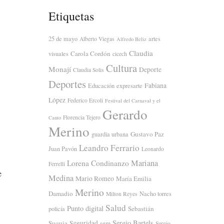
Etiquetas
25 de mayo
artes
Alberto Viegas
Alfredo Beliz
Claudia
Carola Cordón
visuales
cicech
Cultura
Monají
Deporte
Claudia Solis
Deportes
Fabiana
Educación
expresarte
López
Federico Ercoli
Festival del Carnaval y el
Gerardo
Florencia Tejero
Canto
Merino
Gustavo Paz
guardia urbana
Leandro Ferrario
Juan Pavón
Leonardo
Mariana
Lorena Condinanzo
Ferrelli
e
Medina
Mario Romeo
María Emilia
Merino
Damadio
Nacho torres
Milton Reyes
Salud
Punto digital
Sebastián
policía
Sergio Bartels
Suquia
Seguridad
sem
Sergio