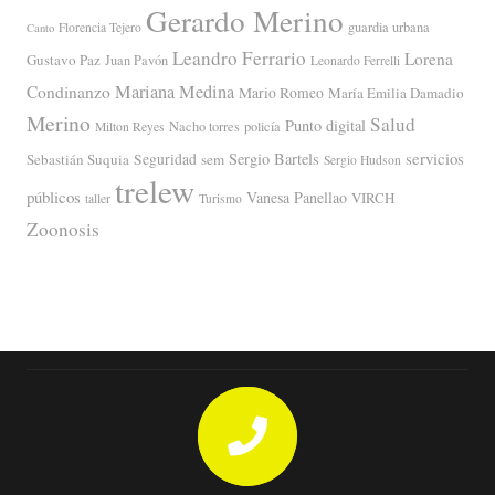
Gerardo Merino
guardia urbana
Florencia Tejero
Canto
Leandro Ferrario
Lorena
Gustavo Paz
Juan Pavón
Leonardo Ferrelli
Mariana Medina
Condinanzo
Mario Romeo
María Emilia Damadio
Merino
Salud
Punto digital
Nacho torres
policía
Milton Reyes
servicios
Sergio Bartels
Sebastián Suquia
Seguridad
sem
Sergio Hudson
trelew
públicos
Vanesa Panellao
VIRCH
taller
Turismo
Zoonosis