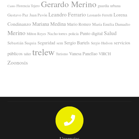
Gerardo Merino
guardia urbana
Florencia Tejero
Canto
Leandro Ferrario
Lorena
Gustavo Paz
Juan Pavón
Leonardo Ferrelli
Mariana Medina
Condinanzo
Mario Romeo
María Emilia Damadio
Merino
Salud
Punto digital
Nacho torres
policía
Milton Reyes
servicios
Sergio Bartels
Sebastián Suquia
Seguridad
sem
Sergio Hudson
trelew
públicos
Vanesa Panellao
VIRCH
taller
Turismo
Zoonosis
Urgencias