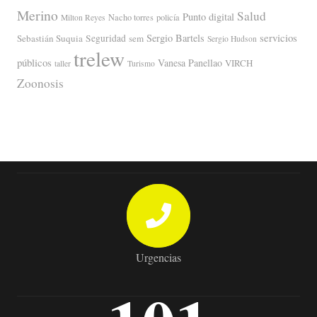
Merino
Salud
Punto digital
Nacho torres
policía
Milton Reyes
servicios
Sergio Bartels
Sebastián Suquia
Seguridad
sem
Sergio Hudson
trelew
públicos
Vanesa Panellao
VIRCH
taller
Turismo
Zoonosis
Urgencias