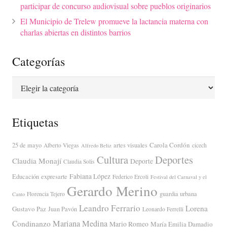
participar de concurso audiovisual sobre pueblos originarios
El Municipio de Trelew promueve la lactancia materna con
charlas abiertas en distintos barrios
Categorías
Categorías
Etiquetas
Carola Cordón
25 de mayo
artes visuales
Alberto Viegas
cicech
Alfredo Beliz
Cultura
Deportes
Claudia Monají
Deporte
Claudia Solis
Fabiana López
Educación
expresarte
Federico Ercoli
Festival del Carnaval y el
Gerardo Merino
guardia urbana
Florencia Tejero
Canto
Leandro Ferrario
Lorena
Gustavo Paz
Juan Pavón
Leonardo Ferrelli
Mariana Medina
Condinanzo
Mario Romeo
María Emilia Damadio