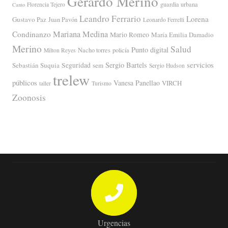
Gerardo Merino
guardia urbana
Florencia Tejero
Canto
Leandro Ferrario
Lorena
Gustavo Paz
Juan Pavón
Leonardo Ferrelli
Mariana Medina
Condinanzo
Mario Romeo
María Emilia Damadio
Merino
Salud
Punto digital
Nacho torres
policía
Milton Reyes
servicios
Sergio Bartels
Sebastián Suquia
Seguridad
sem
Sergio Hudson
trelew
públicos
Vanesa Panellao
VIRCH
taller
Turismo
Zoonosis
Urgencias