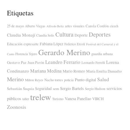
Etiquetas
Carola Cordón
25 de mayo
artes visuales
Alberto Viegas
cicech
Alfredo Beliz
Cultura
Deportes
Claudia Monají
Deporte
Claudia Solis
Fabiana López
Educación
expresarte
Federico Ercoli
Festival del Carnaval y el
Gerardo Merino
guardia urbana
Florencia Tejero
Canto
Leandro Ferrario
Lorena
Gustavo Paz
Juan Pavón
Leonardo Ferrelli
Mariana Medina
Condinanzo
Mario Romeo
María Emilia Damadio
Merino
Salud
Punto digital
Nacho torres
policía
Milton Reyes
servicios
Sergio Bartels
Sebastián Suquia
Seguridad
sem
Sergio Hudson
trelew
públicos
Vanesa Panellao
VIRCH
taller
Turismo
Zoonosis