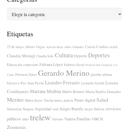
Categorías
Etiquetas
Carola Cordón
25 de mayo
artes visuales
Alberto Viegas
cicech
Alfredo Beliz
Cultura
Deportes
Claudia Monají
Deporte
Claudia Solis
Fabiana López
Educación
expresarte
Federico Ercoli
Festival del Carnaval y el
Gerardo Merino
guardia urbana
Florencia Tejero
Canto
Leandro Ferrario
Lorena
Gustavo Paz
Juan Pavón
Leonardo Ferrelli
Mariana Medina
Condinanzo
Mario Romeo
María Emilia Damadio
Merino
Salud
Punto digital
Nacho torres
policía
Milton Reyes
servicios
Sergio Bartels
Sebastián Suquia
Seguridad
sem
Sergio Hudson
trelew
públicos
Vanesa Panellao
VIRCH
taller
Turismo
Zoonosis