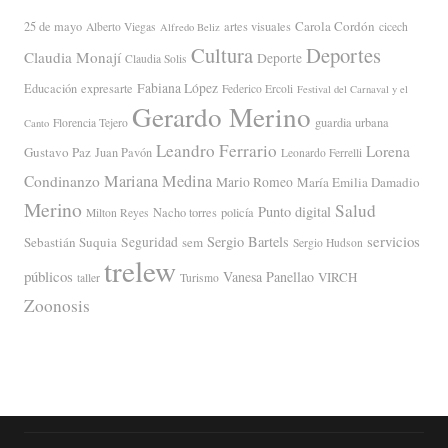
Carola Cordón
25 de mayo
artes visuales
Alberto Viegas
cicech
Alfredo Beliz
Cultura
Deportes
Claudia Monají
Deporte
Claudia Solis
Fabiana López
Educación
expresarte
Federico Ercoli
Festival del Carnaval y el
Gerardo Merino
guardia urbana
Florencia Tejero
Canto
Leandro Ferrario
Lorena
Gustavo Paz
Juan Pavón
Leonardo Ferrelli
Mariana Medina
Condinanzo
Mario Romeo
María Emilia Damadio
Merino
Salud
Punto digital
Nacho torres
policía
Milton Reyes
servicios
Sergio Bartels
Sebastián Suquia
Seguridad
sem
Sergio Hudson
trelew
públicos
Vanesa Panellao
VIRCH
taller
Turismo
Zoonosis