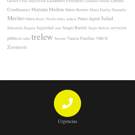
Leandro Ferrario
Lorena
Gustavo Paz
Juan Pavón
Leonardo Ferrelli
Mariana Medina
Condinanzo
Mario Romeo
María Emilia Damadio
Merino
Salud
Punto digital
Nacho torres
policía
Milton Reyes
servicios
Sergio Bartels
Sebastián Suquia
Seguridad
sem
Sergio Hudson
trelew
públicos
Vanesa Panellao
VIRCH
taller
Turismo
Zoonosis
Urgencias