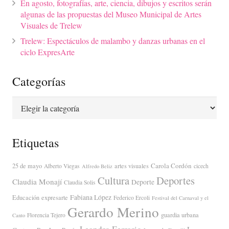
En agosto, fotografías, arte, ciencia, dibujos y escritos serán
algunas de las propuestas del Museo Municipal de Artes
Visuales de Trelew
Trelew: Espectáculos de malambo y danzas urbanas en el
ciclo ExpresArte
Categorías
Categorías
Etiquetas
Carola Cordón
25 de mayo
artes visuales
Alberto Viegas
cicech
Alfredo Beliz
Cultura
Deportes
Claudia Monají
Deporte
Claudia Solis
Fabiana López
Educación
expresarte
Federico Ercoli
Festival del Carnaval y el
Gerardo Merino
guardia urbana
Florencia Tejero
Canto