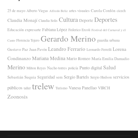
Carola Cordón
25 de mayo
artes visuales
Alberto Viegas
cicech
Alfredo Beliz
Cultura
Deportes
Claudia Monají
Deporte
Claudia Solis
Fabiana López
Educación
expresarte
Federico Ercoli
Festival del Carnaval y el
Gerardo Merino
guardia urbana
Florencia Tejero
Canto
Leandro Ferrario
Lorena
Gustavo Paz
Juan Pavón
Leonardo Ferrelli
Mariana Medina
Condinanzo
Mario Romeo
María Emilia Damadio
Merino
Salud
Punto digital
Nacho torres
policía
Milton Reyes
servicios
Sergio Bartels
Sebastián Suquia
Seguridad
sem
Sergio Hudson
trelew
públicos
Vanesa Panellao
VIRCH
taller
Turismo
Zoonosis