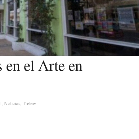
 en el Arte en
l
,
Noticias
,
Trelew