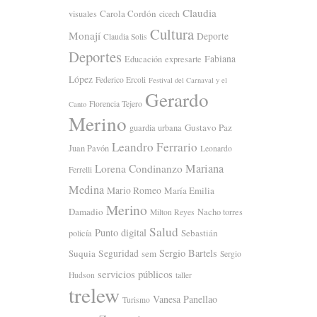
Claudia
Carola Cordón
visuales
cicech
Cultura
Monají
Deporte
Claudia Solis
Deportes
Fabiana
Educación
expresarte
López
Federico Ercoli
Festival del Carnaval y el
Gerardo
Florencia Tejero
Canto
Merino
Gustavo Paz
guardia urbana
Leandro Ferrario
Juan Pavón
Leonardo
Mariana
Lorena Condinanzo
Ferrelli
Medina
Mario Romeo
María Emilia
Merino
Damadio
Nacho torres
Milton Reyes
Salud
Punto digital
Sebastián
policía
Sergio Bartels
Suquia
Seguridad
sem
Sergio
servicios públicos
Hudson
taller
trelew
Vanesa Panellao
Turismo