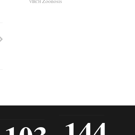
Zoonosis
VIRCH
144