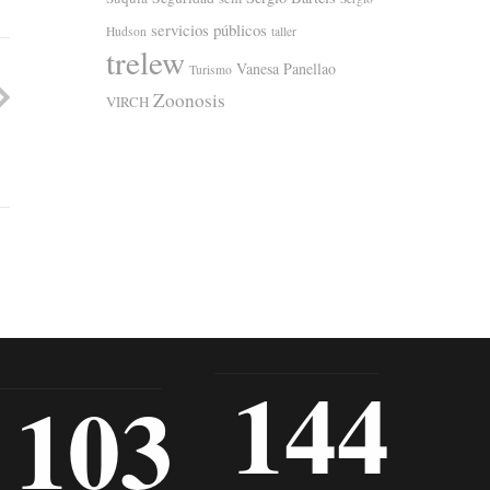
servicios públicos
Hudson
taller
trelew
Vanesa Panellao
Turismo
Zoonosis
VIRCH
144
103