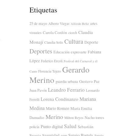
Etiquetas
25 de mayo
artes
Alberto Viegas
Alfredo Beliz
Claudia
Carola Cordón
visuales
cicech
Cultura
y
Monají
Deporte
Claudia Solis
Deportes
Fabiana
Educación
expresarte
López
Federico Ercoli
Festival del Carnaval y el
Gerardo
Florencia Tejero
Canto
Merino
Gustavo Paz
guardia urbana
Leandro Ferrario
Juan Pavón
Leonardo
Mariana
Lorena Condinanzo
Ferrelli
Medina
Mario Romeo
María Emilia
Merino
Damadio
Nacho torres
Milton Reyes
Salud
Punto digital
Sebastián
policía
Sergio Bartels
Suquia
Seguridad
sem
Sergio