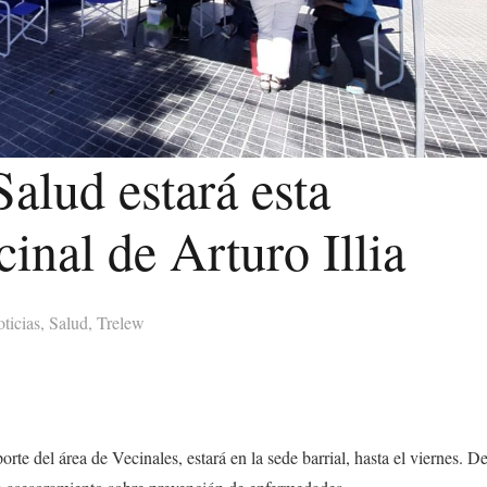
alud estará esta
inal de Arturo Illia
ticias
,
Salud
,
Trelew
rte del área de Vecinales, estará en la sede barrial, hasta el viernes. D