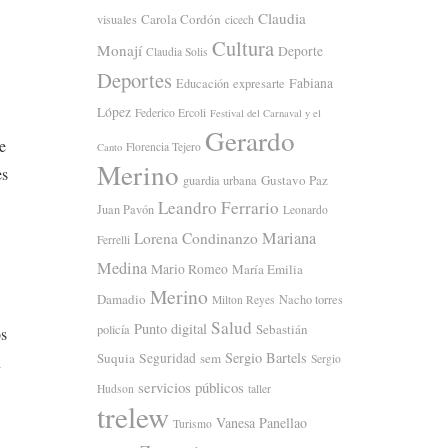
Claudia
Carola Cordón
visuales
cicech
Cultura
Monají
Deporte
Claudia Solis
Deportes
Fabiana
Educación
expresarte
López
Federico Ercoli
Festival del Carnaval y el
Gerardo
e
Florencia Tejero
Canto
Merino
es
Gustavo Paz
guardia urbana
Leandro Ferrario
Juan Pavón
Leonardo
Mariana
Lorena Condinanzo
Ferrelli
Medina
Mario Romeo
María Emilia
Merino
Damadio
Nacho torres
Milton Reyes
Salud
Punto digital
Sebastián
policía
os
Sergio Bartels
Suquia
Seguridad
sem
Sergio
n
servicios públicos
Hudson
taller
trelew
Vanesa Panellao
Turismo