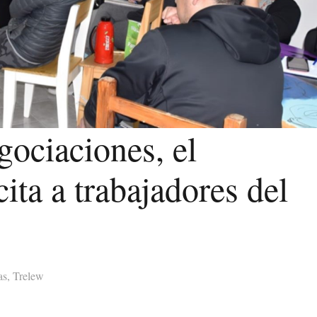
gociaciones, el
ita a trabajadores del
as
,
Trelew