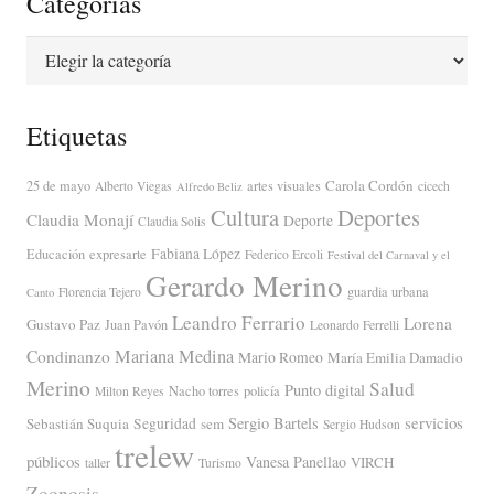
Categorías
Categorías
Etiquetas
Carola Cordón
25 de mayo
artes visuales
Alberto Viegas
cicech
Alfredo Beliz
Cultura
Deportes
Claudia Monají
Deporte
Claudia Solis
Fabiana López
Educación
expresarte
Federico Ercoli
Festival del Carnaval y el
Gerardo Merino
guardia urbana
Florencia Tejero
Canto
Leandro Ferrario
Lorena
Gustavo Paz
Juan Pavón
Leonardo Ferrelli
Mariana Medina
Condinanzo
Mario Romeo
María Emilia Damadio
Merino
Salud
Punto digital
Nacho torres
policía
Milton Reyes
servicios
Sergio Bartels
Sebastián Suquia
Seguridad
sem
Sergio Hudson
trelew
públicos
Vanesa Panellao
VIRCH
taller
Turismo
Zoonosis