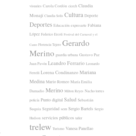
Claudia
Carola Cordón
visuales
cicech
Cultura
Monají
Deporte
Claudia Solis
Deportes
Fabiana
Educación
expresarte
López
Federico Ercoli
Festival del Carnaval y el
Gerardo
Florencia Tejero
Canto
Merino
Gustavo Paz
guardia urbana
Leandro Ferrario
Juan Pavón
Leonardo
Mariana
Lorena Condinanzo
Ferrelli
Medina
Mario Romeo
María Emilia
Merino
Damadio
Nacho torres
Milton Reyes
Salud
Punto digital
Sebastián
policía
Sergio Bartels
Suquia
Seguridad
sem
Sergio
servicios públicos
Hudson
taller
trelew
Vanesa Panellao
Turismo
s