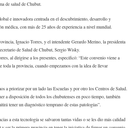
ema de salud de Chubut.
bal e innovadora centrada en el descubrimiento, desarrollo y
ón médica, con más de 25 años de experiencia a nivel mundial.
rovincia, Ignacio Torres, y el intendente Gerardo Merino, la presidenta
secretario de Salud de Chubut, Sergio Wisky.
es, al dirigirse a los presentes, especificó: “Este convenio viene a
de toda la provincia, cuando empezamos con la idea de llevar
os a priorizar por un lado las Escuelas y por otro los Centros de Salud.
er a disposición de todos los chubutenses en poco tiempo, también
itirá tener un diagnóstico temprano de estas patologías”.
ias a esta tecnología se salvaron tantas vidas o se les dio más calidad
y ser la primera provincia en tener la iniciativa de firmar un convenio