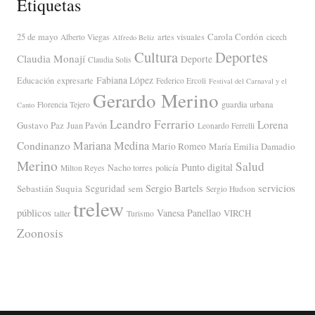
Etiquetas
Carola Cordón
25 de mayo
artes visuales
Alberto Viegas
cicech
Alfredo Beliz
Cultura
Deportes
Claudia Monají
Deporte
Claudia Solis
Fabiana López
Educación
expresarte
Federico Ercoli
Festival del Carnaval y el
Gerardo Merino
guardia urbana
Florencia Tejero
Canto
Leandro Ferrario
Lorena
Gustavo Paz
Juan Pavón
Leonardo Ferrelli
Mariana Medina
Condinanzo
Mario Romeo
María Emilia Damadio
Merino
Salud
Punto digital
Nacho torres
policía
Milton Reyes
servicios
Sergio Bartels
Sebastián Suquia
Seguridad
sem
Sergio Hudson
trelew
públicos
Vanesa Panellao
VIRCH
taller
Turismo
Zoonosis