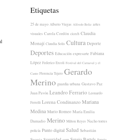
Etiquetas
25 de mayo
artes
Alberto Viegas
Alfredo Beliz
Claudia
Carola Cordón
visuales
cicech
al
Cultura
Monají
Deporte
Claudia Solis
Deportes
Fabiana
Educación
expresarte
López
Federico Ercoli
Festival del Carnaval y el
Gerardo
Florencia Tejero
Canto
Merino
Gustavo Paz
guardia urbana
Leandro Ferrario
Juan Pavón
Leonardo
Mariana
Lorena Condinanzo
Ferrelli
Medina
Mario Romeo
María Emilia
Merino
Damadio
Nacho torres
Milton Reyes
Salud
Punto digital
Sebastián
policía
Sergio Bartels
Suquia
Seguridad
sem
Sergio