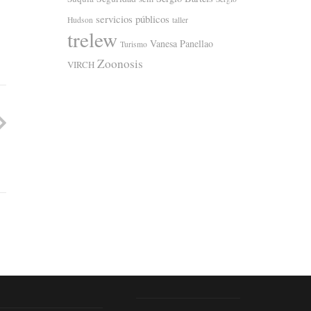
servicios públicos
Hudson
taller
trelew
Vanesa Panellao
Turismo
Zoonosis
VIRCH