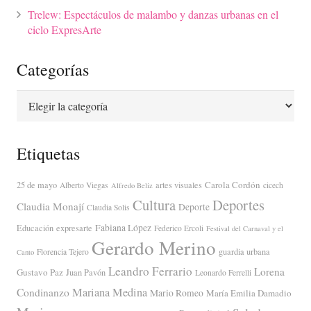
Trelew: Espectáculos de malambo y danzas urbanas en el
ciclo ExpresArte
Categorías
Categorías
Etiquetas
Carola Cordón
25 de mayo
artes visuales
Alberto Viegas
cicech
Alfredo Beliz
Cultura
Deportes
Claudia Monají
Deporte
Claudia Solis
Fabiana López
Educación
expresarte
Federico Ercoli
Festival del Carnaval y el
Gerardo Merino
guardia urbana
Florencia Tejero
Canto
Leandro Ferrario
Lorena
Gustavo Paz
Juan Pavón
Leonardo Ferrelli
Mariana Medina
Condinanzo
Mario Romeo
María Emilia Damadio