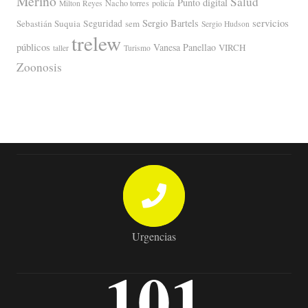
Merino
Salud
Punto digital
Nacho torres
policía
Milton Reyes
servicios
Sergio Bartels
Sebastián Suquia
Seguridad
sem
Sergio Hudson
trelew
públicos
Vanesa Panellao
VIRCH
taller
Turismo
Zoonosis
Urgencias
101