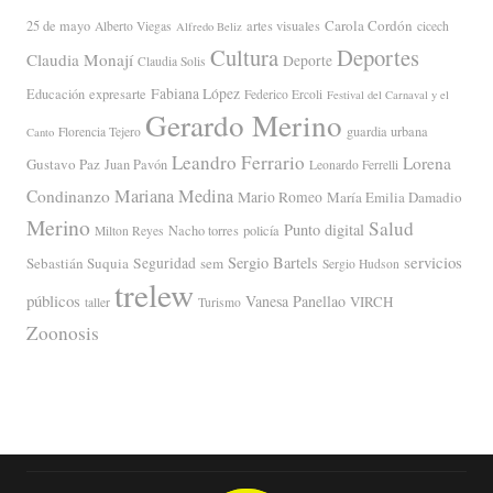
Carola Cordón
25 de mayo
artes visuales
Alberto Viegas
cicech
Alfredo Beliz
Cultura
Deportes
Claudia Monají
Deporte
Claudia Solis
Fabiana López
Educación
expresarte
Federico Ercoli
Festival del Carnaval y el
Gerardo Merino
guardia urbana
Florencia Tejero
Canto
Leandro Ferrario
Lorena
Gustavo Paz
Juan Pavón
Leonardo Ferrelli
Mariana Medina
Condinanzo
Mario Romeo
María Emilia Damadio
Merino
Salud
Punto digital
Nacho torres
policía
Milton Reyes
servicios
Sergio Bartels
Sebastián Suquia
Seguridad
sem
Sergio Hudson
trelew
públicos
Vanesa Panellao
VIRCH
taller
Turismo
Zoonosis