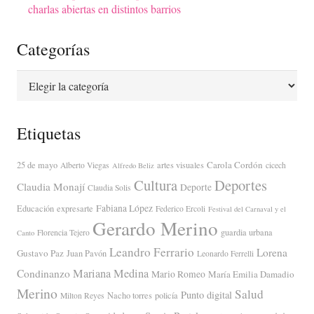
charlas abiertas en distintos barrios
Categorías
Categorías
Etiquetas
Carola Cordón
25 de mayo
artes visuales
Alberto Viegas
cicech
Alfredo Beliz
Cultura
Deportes
Claudia Monají
Deporte
Claudia Solis
Fabiana López
Educación
expresarte
Federico Ercoli
Festival del Carnaval y el
Gerardo Merino
guardia urbana
Florencia Tejero
Canto
Leandro Ferrario
Lorena
Gustavo Paz
Juan Pavón
Leonardo Ferrelli
Mariana Medina
Condinanzo
Mario Romeo
María Emilia Damadio
Merino
Salud
Punto digital
Nacho torres
policía
Milton Reyes