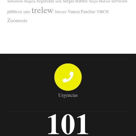
servicios
Sergio Bartels
Sebastián Suquia
Seguridad
sem
Sergio Hudson
trelew
públicos
Vanesa Panellao
VIRCH
taller
Turismo
Zoonosis
Urgencias
101