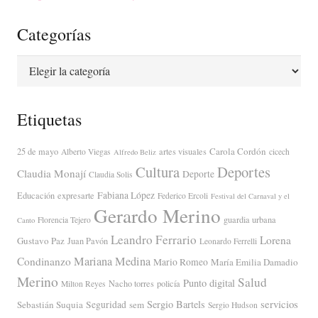
Categorías
Categorías
Etiquetas
Carola Cordón
25 de mayo
artes visuales
Alberto Viegas
cicech
Alfredo Beliz
Cultura
Deportes
Claudia Monají
Deporte
Claudia Solis
Fabiana López
Educación
expresarte
Federico Ercoli
Festival del Carnaval y el
Gerardo Merino
guardia urbana
Florencia Tejero
Canto
Leandro Ferrario
Lorena
Gustavo Paz
Juan Pavón
Leonardo Ferrelli
Mariana Medina
Condinanzo
Mario Romeo
María Emilia Damadio
Merino
Salud
Punto digital
Nacho torres
policía
Milton Reyes
servicios
Sergio Bartels
Sebastián Suquia
Seguridad
sem
Sergio Hudson