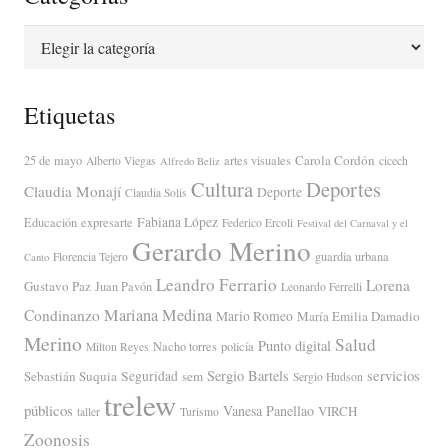
Categorías
Etiquetas
Carola Cordón
25 de mayo
artes visuales
Alberto Viegas
cicech
Alfredo Beliz
Cultura
Deportes
Claudia Monají
Deporte
Claudia Solis
Fabiana López
Educación
expresarte
Federico Ercoli
Festival del Carnaval y el
Gerardo Merino
guardia urbana
Florencia Tejero
Canto
Leandro Ferrario
Lorena
Gustavo Paz
Juan Pavón
Leonardo Ferrelli
Mariana Medina
Condinanzo
Mario Romeo
María Emilia Damadio
Merino
Salud
Punto digital
Nacho torres
policía
Milton Reyes
servicios
Sergio Bartels
Sebastián Suquia
Seguridad
sem
Sergio Hudson
trelew
públicos
Vanesa Panellao
VIRCH
taller
Turismo
Zoonosis