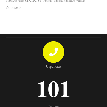
públicos
Vanesa Panellao
VIRCH
taller
Turismo
Zoonosis
Urgencias
101
Policía