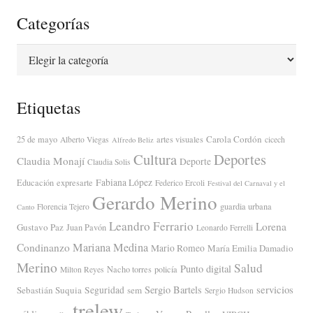
Categorías
Categorías
Etiquetas
Carola Cordón
25 de mayo
artes visuales
Alberto Viegas
cicech
Alfredo Beliz
Cultura
Deportes
Claudia Monají
Deporte
Claudia Solis
Fabiana López
Educación
expresarte
Federico Ercoli
Festival del Carnaval y el
Gerardo Merino
guardia urbana
Florencia Tejero
Canto
Leandro Ferrario
Lorena
Gustavo Paz
Juan Pavón
Leonardo Ferrelli
Mariana Medina
Condinanzo
Mario Romeo
María Emilia Damadio
Merino
Salud
Punto digital
Nacho torres
policía
Milton Reyes
servicios
Sergio Bartels
Sebastián Suquia
Seguridad
sem
Sergio Hudson
trelew