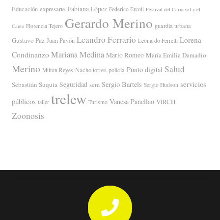
Fabiana López
Educación
expresarte
Federico Ercoli
Festival del Carnaval y el
Gerardo Merino
guardia urbana
Florencia Tejero
Canto
Leandro Ferrario
Lorena
Gustavo Paz
Juan Pavón
Leonardo Ferrelli
Mariana Medina
Condinanzo
Mario Romeo
María Emilia Damadio
Merino
Salud
Punto digital
Nacho torres
policía
Milton Reyes
servicios
Sergio Bartels
Sebastián Suquia
Seguridad
sem
Sergio Hudson
trelew
públicos
Vanesa Panellao
VIRCH
taller
Turismo
Zoonosis