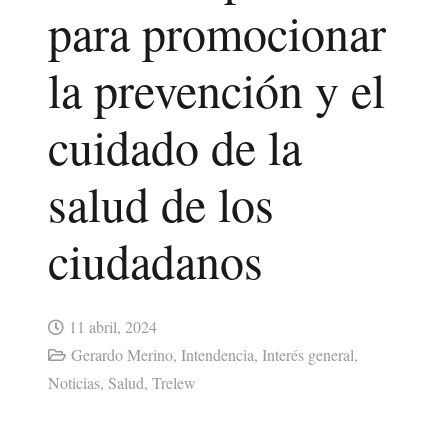
para promocionar
la prevención y el
cuidado de la
salud de los
ciudadanos
11 abril, 2024
Gerardo Merino
,
Intendencia
,
Interés general
,
Noticias
,
Salud
,
Trelew