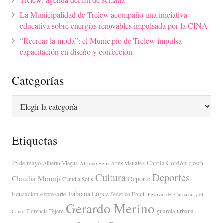
La Municipalidad de Trelew acompañó una iniciativa
educativa sobre energías renovables impulsada por la CINA
“Recrear la moda”: el Municipio de Trelew impulsa
capacitación en diseño y confección
Categorías
Categorías
Etiquetas
Carola Cordón
25 de mayo
artes visuales
Alberto Viegas
cicech
Alfredo Beliz
Cultura
Deportes
Claudia Monají
Deporte
Claudia Solis
Fabiana López
Educación
expresarte
Federico Ercoli
Festival del Carnaval y el
Gerardo Merino
guardia urbana
Florencia Tejero
Canto