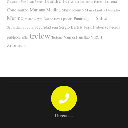
Leandro Ferrario
Lorena
Gustavo Paz
Juan Pavón
Leonardo Ferrelli
Mariana Medina
Condinanzo
Mario Romeo
María Emilia Damadio
Merino
Salud
Punto digital
Nacho torres
policía
Milton Reyes
servicios
Sergio Bartels
Sebastián Suquia
Seguridad
sem
Sergio Hudson
trelew
públicos
Vanesa Panellao
VIRCH
taller
Turismo
Zoonosis
Urgencias