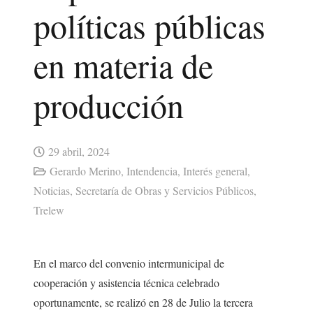
políticas públicas
en materia de
producción
29 abril, 2024
Gerardo Merino
,
Intendencia
,
Interés general
,
Noticias
,
Secretaría de Obras y Servicios Públicos
,
Trelew
En el marco del convenio intermunicipal de
cooperación y asistencia técnica celebrado
oportunamente, se realizó en 28 de Julio la tercera