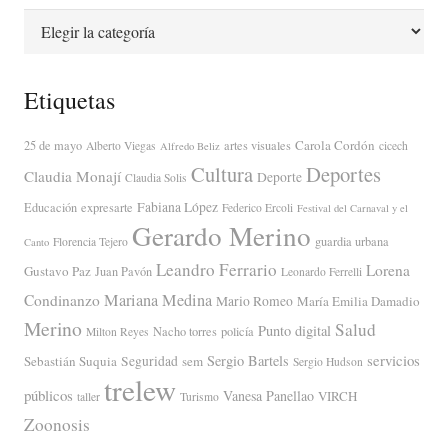
Categorías
Etiquetas
Carola Cordón
25 de mayo
artes visuales
Alberto Viegas
cicech
Alfredo Beliz
Cultura
Deportes
Claudia Monají
Deporte
Claudia Solis
Fabiana López
Educación
expresarte
Federico Ercoli
Festival del Carnaval y el
Gerardo Merino
guardia urbana
Florencia Tejero
Canto
Leandro Ferrario
Lorena
Gustavo Paz
Juan Pavón
Leonardo Ferrelli
Mariana Medina
Condinanzo
Mario Romeo
María Emilia Damadio
Merino
Salud
Punto digital
Nacho torres
policía
Milton Reyes
servicios
Sergio Bartels
Sebastián Suquia
Seguridad
sem
Sergio Hudson
trelew
públicos
Vanesa Panellao
VIRCH
taller
Turismo
Zoonosis