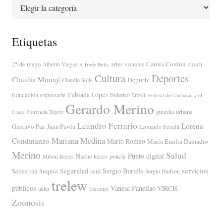
Categorías
Etiquetas
Carola Cordón
25 de mayo
artes visuales
Alberto Viegas
cicech
Alfredo Beliz
Cultura
Deportes
Claudia Monají
Deporte
Claudia Solis
Fabiana López
Educación
expresarte
Federico Ercoli
Festival del Carnaval y el
Gerardo Merino
guardia urbana
Florencia Tejero
Canto
Leandro Ferrario
Lorena
Gustavo Paz
Juan Pavón
Leonardo Ferrelli
Mariana Medina
Condinanzo
Mario Romeo
María Emilia Damadio
Merino
Salud
Punto digital
Nacho torres
policía
Milton Reyes
servicios
Sergio Bartels
Sebastián Suquia
Seguridad
sem
Sergio Hudson
trelew
públicos
Vanesa Panellao
VIRCH
taller
Turismo
Zoonosis