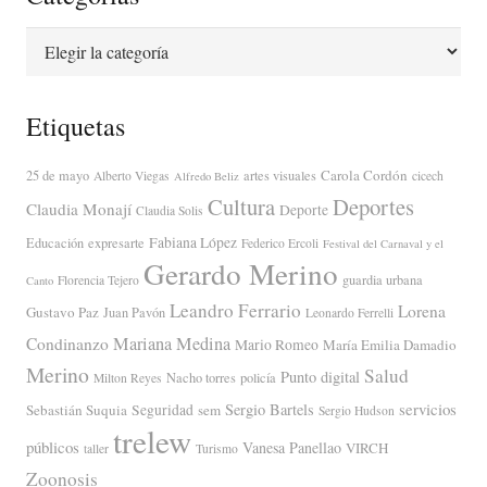
Categorías
Etiquetas
Carola Cordón
25 de mayo
artes visuales
Alberto Viegas
cicech
Alfredo Beliz
Cultura
Deportes
Claudia Monají
Deporte
Claudia Solis
Fabiana López
Educación
expresarte
Federico Ercoli
Festival del Carnaval y el
Gerardo Merino
guardia urbana
Florencia Tejero
Canto
Leandro Ferrario
Lorena
Gustavo Paz
Juan Pavón
Leonardo Ferrelli
Mariana Medina
Condinanzo
Mario Romeo
María Emilia Damadio
Merino
Salud
Punto digital
Nacho torres
policía
Milton Reyes
servicios
Sergio Bartels
Sebastián Suquia
Seguridad
sem
Sergio Hudson
trelew
públicos
Vanesa Panellao
VIRCH
taller
Turismo
Zoonosis