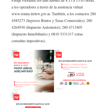
Pasaje Floridita) los días hábiles de 8.15 a 13.45 horas,
a los operadores a través de la asistencia virtual
www.rentas.trelew.gov.ar. También, a los contactos 280
4585273 (Ingresos Brutos y Tasas Comerciales); 280
4264930 (Impuesto Automotor); 280 4713405
(Impuesto Inmobiliario) y 0810 3331317 (otras
consultas impositivas).