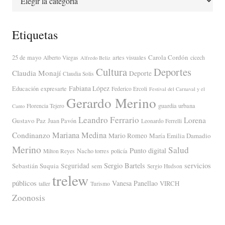
Etiquetas
Carola Cordón
25 de mayo
artes visuales
Alberto Viegas
cicech
Alfredo Beliz
Cultura
Deportes
Claudia Monají
Deporte
Claudia Solis
Fabiana López
Educación
expresarte
Federico Ercoli
Festival del Carnaval y el
Gerardo Merino
guardia urbana
Florencia Tejero
Canto
Leandro Ferrario
Lorena
Gustavo Paz
Juan Pavón
Leonardo Ferrelli
Mariana Medina
Condinanzo
Mario Romeo
María Emilia Damadio
Merino
Salud
Punto digital
Nacho torres
policía
Milton Reyes
servicios
Sergio Bartels
Sebastián Suquia
Seguridad
sem
Sergio Hudson
trelew
públicos
Vanesa Panellao
VIRCH
taller
Turismo
Zoonosis