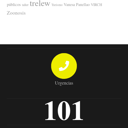
trelew
públicos
Vanesa Panellao
VIRCH
taller
Turismo
Zoonosis
Urgencias
101