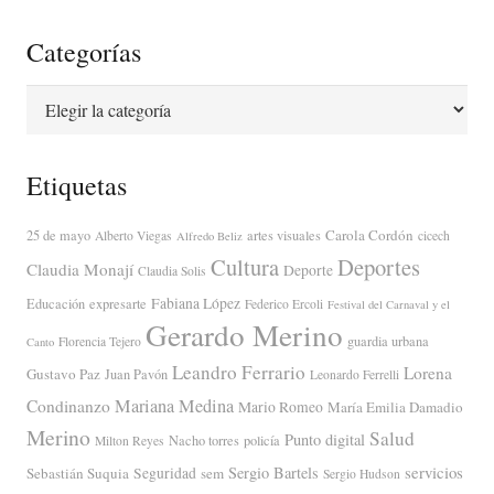
Categorías
Categorías
Etiquetas
Carola Cordón
25 de mayo
artes visuales
Alberto Viegas
cicech
Alfredo Beliz
Cultura
Deportes
Claudia Monají
Deporte
Claudia Solis
Fabiana López
Educación
expresarte
Federico Ercoli
Festival del Carnaval y el
Gerardo Merino
guardia urbana
Florencia Tejero
Canto
Leandro Ferrario
Lorena
Gustavo Paz
Juan Pavón
Leonardo Ferrelli
Mariana Medina
Condinanzo
Mario Romeo
María Emilia Damadio
Merino
Salud
Punto digital
Nacho torres
policía
Milton Reyes
servicios
Sergio Bartels
Sebastián Suquia
Seguridad
sem
Sergio Hudson