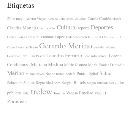
Etiquetas
Carola Cordón
25 de mayo
artes visuales
Alberto Viegas
cicech
Alfredo Beliz
Cultura
Deportes
Claudia Monají
Deporte
Claudia Solis
Fabiana López
Educación
expresarte
Federico Ercoli
Festival del Carnaval y el
Gerardo Merino
guardia urbana
Florencia Tejero
Canto
Leandro Ferrario
Lorena
Gustavo Paz
Juan Pavón
Leonardo Ferrelli
Mariana Medina
Condinanzo
Mario Romeo
María Emilia Damadio
Merino
Salud
Punto digital
Nacho torres
policía
Milton Reyes
servicios
Sergio Bartels
Sebastián Suquia
Seguridad
sem
Sergio Hudson
trelew
públicos
Vanesa Panellao
VIRCH
taller
Turismo
Zoonosis