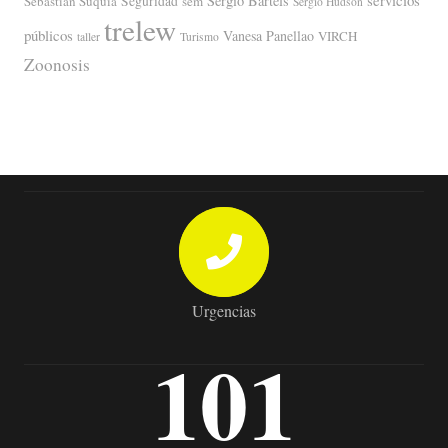
servicios
Sergio Bartels
Sebastián Suquia
Seguridad
sem
Sergio Hudson
trelew
públicos
Vanesa Panellao
VIRCH
taller
Turismo
Zoonosis
Urgencias
101