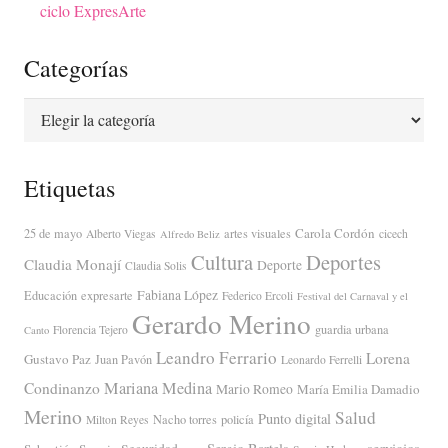
ciclo ExpresArte
Categorías
Categorías
Etiquetas
Carola Cordón
25 de mayo
artes visuales
Alberto Viegas
cicech
Alfredo Beliz
Cultura
Deportes
Claudia Monají
Deporte
Claudia Solis
Fabiana López
Educación
expresarte
Federico Ercoli
Festival del Carnaval y el
Gerardo Merino
guardia urbana
Florencia Tejero
Canto
Leandro Ferrario
Lorena
Gustavo Paz
Juan Pavón
Leonardo Ferrelli
Mariana Medina
Condinanzo
Mario Romeo
María Emilia Damadio
Merino
Salud
Punto digital
Nacho torres
policía
Milton Reyes