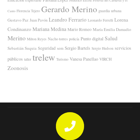
Federico Ercoli
Festival del Carnaval y el
Gerardo Merino
guardia urbana
Florencia Tejero
Canto
Leandro Ferrario
Lorena
Gustavo Paz
Juan Pavón
Leonardo Ferrelli
Mariana Medina
Condinanzo
Mario Romeo
María Emilia Damadio
Merino
Salud
Punto digital
Nacho torres
policía
Milton Reyes
servicios
Sergio Bartels
Sebastián Suquia
Seguridad
sem
Sergio Hudson
trelew
públicos
Vanesa Panellao
VIRCH
taller
Turismo
Zoonosis