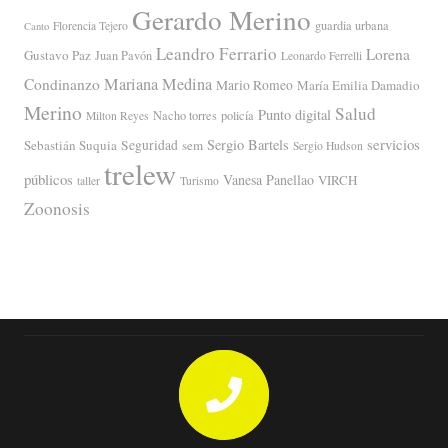
Gerardo Merino
guardia urbana
Florencia Tejero
Canto
Leandro Ferrario
Lorena
Gustavo Paz
Juan Pavón
Leonardo Ferrelli
Mariana Medina
Condinanzo
Mario Romeo
María Emilia Damadio
Merino
Salud
Punto digital
Nacho torres
policía
Milton Reyes
servicios
Sergio Bartels
Sebastián Suquia
Seguridad
sem
Sergio Hudson
trelew
públicos
Vanesa Panellao
VIRCH
taller
Turismo
Zoonosis