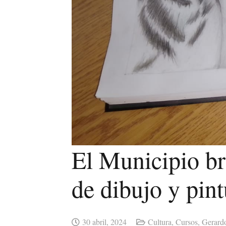
El Municipio bri
de dibujo y pint
30 abril, 2024
Cultura
,
Cursos
,
Gerard