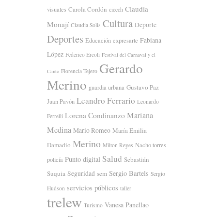
Claudia
Carola Cordón
visuales
cicech
Cultura
Monají
Deporte
Claudia Solis
Deportes
Fabiana
Educación
expresarte
López
Federico Ercoli
Festival del Carnaval y el
Gerardo
Florencia Tejero
Canto
Merino
Gustavo Paz
guardia urbana
Leandro Ferrario
Juan Pavón
Leonardo
Mariana
Lorena Condinanzo
Ferrelli
Medina
Mario Romeo
María Emilia
Merino
Damadio
Nacho torres
Milton Reyes
Salud
Punto digital
Sebastián
policía
Sergio Bartels
Suquia
Seguridad
sem
Sergio
servicios públicos
Hudson
taller
trelew
Vanesa Panellao
Turismo