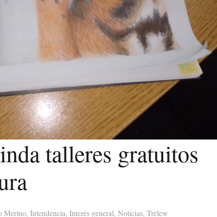
nda talleres gratuitos
ura
o Merino
,
Intendencia
,
Interés general
,
Noticias
,
Trelew