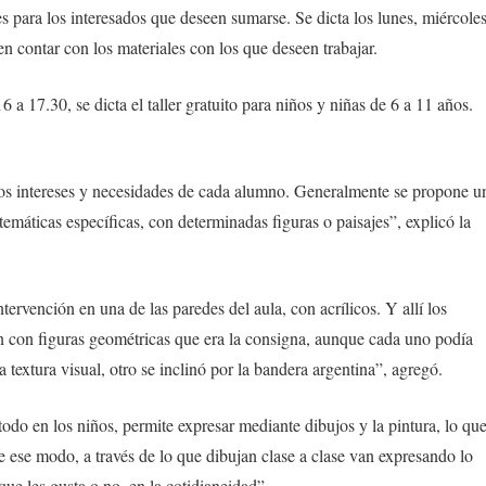
es para los interesados que deseen sumarse. Se dicta los lunes, miércole
n contar con los materiales con los que deseen trabajar.
6 a 17.30, se dicta el taller gratuito para niños y niñas de 6 a 11 años.
 los intereses y necesidades de cada alumno. Generalmente se propone u
máticas específicas, con determinadas figuras o paisajes”, explicó la
rvención en una de las paredes del aula, con acrílicos. Y allí los
ron con figuras geométricas que era la consigna, aunque cada uno podía
textura visual, otro se inclinó por la bandera argentina”, agregó.
 todo en los niños, permite expresar mediante dibujos y la pintura, lo qu
e ese modo, a través de lo que dibujan clase a clase van expresando lo
que les gusta o no, en la cotidianeidad”