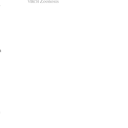
Zoonosis
VIRCH
s
n
e