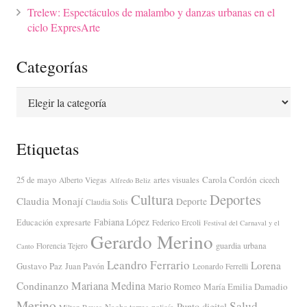
Trelew: Espectáculos de malambo y danzas urbanas en el
ciclo ExpresArte
Categorías
Categorías
Etiquetas
Carola Cordón
25 de mayo
artes visuales
Alberto Viegas
cicech
Alfredo Beliz
Cultura
Deportes
Claudia Monají
Deporte
Claudia Solis
Fabiana López
Educación
expresarte
Federico Ercoli
Festival del Carnaval y el
Gerardo Merino
guardia urbana
Florencia Tejero
Canto
Leandro Ferrario
Lorena
Gustavo Paz
Juan Pavón
Leonardo Ferrelli
Mariana Medina
Condinanzo
Mario Romeo
María Emilia Damadio
Merino
Salud
Punto digital