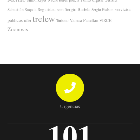
Nacho torres
policía
Milton Reyes
servicios
Sergio Bartels
Sebastián Suquia
Seguridad
sem
Sergio Hudson
trelew
públicos
Vanesa Panellao
VIRCH
taller
Turismo
Zoonosis
Urgencias
101